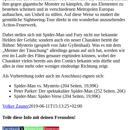
ihm gegen gigantische Monster zu kämpfen, die aus Elementen zu
bestehen scheinen und in verschiedenen Metropolen Europas
auftauchen, um Unheil zu stiften. Auf diese Weise so mutiert die
gemütliche Sightseeing-Tour direkt in ein wunderbar anzusehendes
Action-Feuerwerk.
Dabei stellen sich mit Spider-Man und Fury nicht nur bekannte
Helden der Gefahr, sondern auch ein neuer Charakter betritt die
Bühne: Mysterio (gespielt von Jake Gyllenhaal). Was es mit dem
„Meister der Täuschung“ allerdings genau auf sich hat, werden wir
erst im Laufe des Films genauer ergründen können, wobei der
Charakter vielen bereits aus den Comics bekannt sein dürfte und
alles in eine mehr oder weniger eindeutige Richtung zeigt.
Als Vorbereitung (oder auch im Anschluss) eignen sich:
Spider-Man vs. Mysterio (204 Seiten, 19,99€)
Peter Parker: Der spektakuläre Spider-Man (252 Seiten, 26€)
Spider-Man: Spider-Verse (204 Seiten, 19,99€)
Volker Zauner
2019-06-11T15:13:25+02:00
Teile diese Info mit deinen Freunden!
Facebook
X
WhatsApp
Pinterest