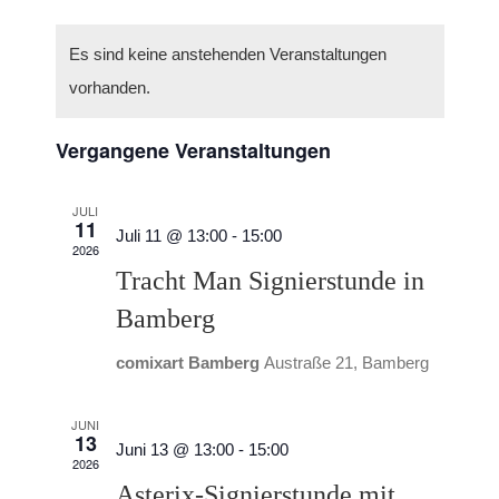
Datum
Ansic
wählen.
Suche
Es sind keine anstehenden Veranstaltungen
Navig
und
vorhanden.
Ansich
Vergangene Veranstaltungen
Naviga
JULI
11
Juli 11 @ 13:00
-
15:00
2026
Tracht Man Signierstunde in
Bamberg
comixart Bamberg
Austraße 21, Bamberg
JUNI
13
Juni 13 @ 13:00
-
15:00
2026
Asterix-Signierstunde mit