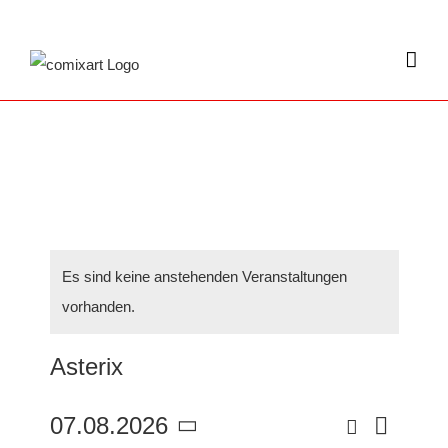
Zum
Inhalt
springen
Es sind keine anstehenden Veranstaltungen
vorhanden.
Asterix
Suche
07.08.2026
Veran
Verans
Monat