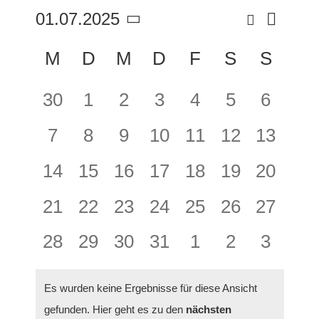
Suche
01.07.2025
Veran
Verans
Monat
Datum
Ansic
Kalender
wählen.
M
D
M
D
F
S
S
Suche
Navig
von
und
0
0
0
0
0
0
0
30
1
2
3
4
5
6
Veranstaltungen
Ansich
Veranstaltungen,
Veranstaltungen,
Veranstaltungen,
Veranstaltungen,
Veranstaltungen
Veranstaltu
Verans
0
0
0
0
0
0
0
7
8
9
10
11
12
13
Naviga
Veranstaltungen,
Veranstaltungen,
Veranstaltungen,
Veranstaltungen,
Veranstaltungen
Veranstaltu
Veranst
0
0
0
0
0
0
0
14
15
16
17
18
19
20
Veranstaltungen,
Veranstaltungen,
Veranstaltungen,
Veranstaltungen,
Veranstaltungen
Veranstaltu
Veranst
0
0
0
0
0
0
0
21
22
23
24
25
26
27
Veranstaltungen,
Veranstaltungen,
Veranstaltungen,
Veranstaltungen,
Veranstaltungen
Veranstaltu
Veranst
0
0
0
0
0
0
0
28
29
30
31
1
2
3
Veranstaltungen,
Veranstaltungen,
Veranstaltungen,
Veranstaltungen,
Veranstaltungen
Veranstaltu
Verans
Es wurden keine Ergebnisse für diese Ansicht
gefunden. Hier geht es zu den
nächsten