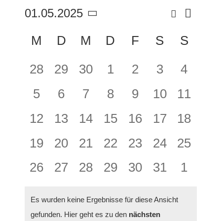
Suche
01.05.2025
Veran
Verans
Monat
Datum
Ansic
Kalender
wählen.
M
D
M
D
F
S
S
Suche
Navig
von
und
0
0
0
0
0
0
0
28
29
30
1
2
3
4
Veranstaltungen
Ansich
Veranstaltungen,
Veranstaltungen,
Veranstaltungen,
Veranstaltungen,
Veranstaltungen
Veranstaltu
Verans
0
0
0
0
0
0
0
5
6
7
8
9
10
11
Naviga
Veranstaltungen,
Veranstaltungen,
Veranstaltungen,
Veranstaltungen,
Veranstaltungen
Veranstaltu
Veranst
0
0
0
0
0
0
0
12
13
14
15
16
17
18
Veranstaltungen,
Veranstaltungen,
Veranstaltungen,
Veranstaltungen,
Veranstaltungen
Veranstaltu
Veranst
0
0
0
0
0
0
0
19
20
21
22
23
24
25
Veranstaltungen,
Veranstaltungen,
Veranstaltungen,
Veranstaltungen,
Veranstaltungen
Veranstaltu
Veranst
0
0
0
0
0
0
0
26
27
28
29
30
31
1
Veranstaltungen,
Veranstaltungen,
Veranstaltungen,
Veranstaltungen,
Veranstaltungen
Veranstaltu
Verans
Es wurden keine Ergebnisse für diese Ansicht
gefunden. Hier geht es zu den
nächsten